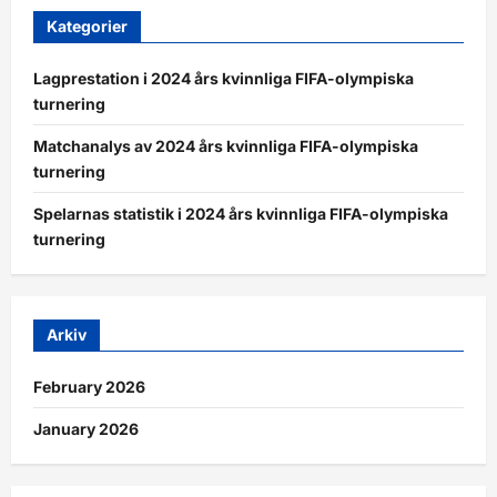
Kategorier
Lagprestation i 2024 års kvinnliga FIFA-olympiska
turnering
Matchanalys av 2024 års kvinnliga FIFA-olympiska
turnering
Spelarnas statistik i 2024 års kvinnliga FIFA-olympiska
turnering
Arkiv
February 2026
January 2026