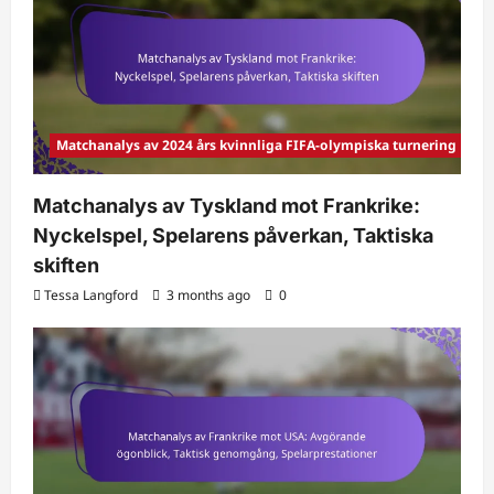
Matchanalys av 2024 års kvinnliga FIFA-olympiska turnering
Matchanalys av Tyskland mot Frankrike:
Nyckelspel, Spelarens påverkan, Taktiska
skiften
Tessa Langford
3 months ago
0