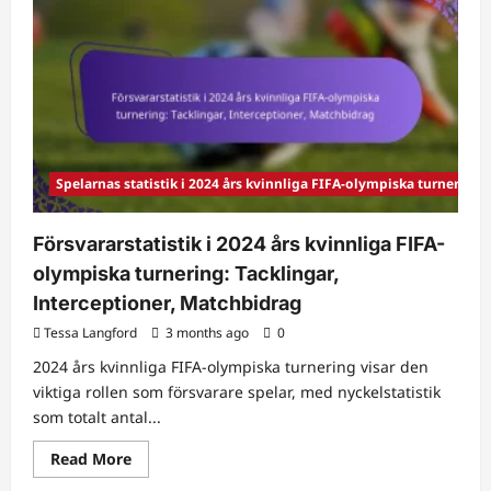
på
spelarstatistik
i
2024
års
kvinnliga
FIFA-
olympiska
turnering:
Nyckelspelare
påverkade,
Matchresultat,
Spelarnas statistik i 2024 års kvinnliga FIFA-olympiska turnering
Lagprestation
Försvararstatistik i 2024 års kvinnliga FIFA-
olympiska turnering: Tacklingar,
Interceptioner, Matchbidrag
Tessa Langford
3 months ago
0
2024 års kvinnliga FIFA-olympiska turnering visar den
viktiga rollen som försvarare spelar, med nyckelstatistik
som totalt antal...
Read
Read More
more
about