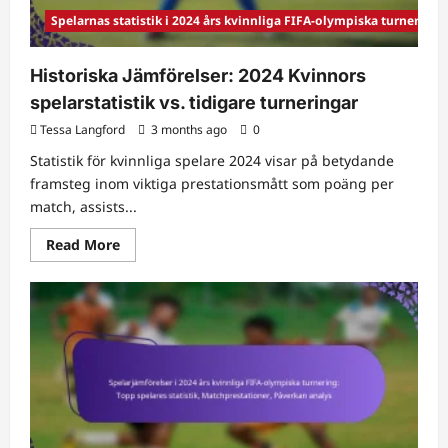
turnering:
Analys,
Spelarnas statistik i 2024 års kvinnliga FIFA-olympiska turnering
matchresultat,
spelarbidrag
Historiska Jämförelser: 2024 Kvinnors
spelarstatistik vs. tidigare turneringar
Tessa Langford
3 months ago
0
Statistik för kvinnliga spelare 2024 visar på betydande
framsteg inom viktiga prestationsmått som poäng per
match, assists...
Read
Read More
more
about
Historiska
Jämförelser:
2024
Kvinnors
spelarstatistik
vs.
tidigare
turneringar