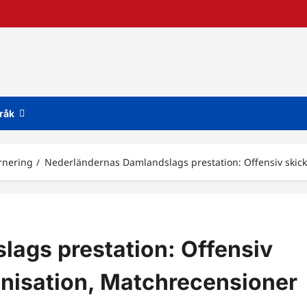
råk
urnering
Nederländernas Damlandslags prestation: Offensiv skick
ags prestation: Offensiv
anisation, Matchrecensioner