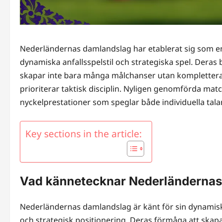
Nederländernas damlandslag har etablerat sig som en f
dynamiska anfallsspelstil och strategiska spel. Dera
skapar inte bara många målchanser utan komplettera
prioriterar taktisk disciplin. Nyligen genomförda ma
nyckelprestationer som speglar både individuella talan
Key sections in the article:
Vad kännetecknar Nederländernas 
Nederländernas damlandslag är känt för sin dynamiska
och strategisk positionering. Deras förmåga att skap