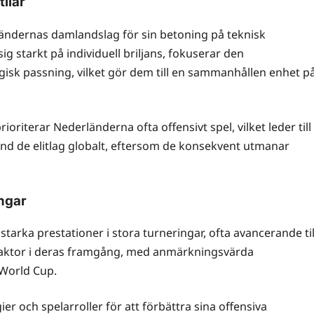
ilar
ändernas damlandslag för sin betoning på teknisk
ig starkt på individuell briljans, fokuserar den
gisk passning, vilket gör dem till en sammanhållen enhet p
rioriterar Nederländerna ofta offensivt spel, vilket leder till
and de elitlag globalt, eftersom de konsekvent utmanar
ingar
tarka prestationer i stora turneringar, ofta avancerande til
elfaktor i deras framgång, med anmärkningsvärda
World Cup.
er och spelarroller för att förbättra sina offensiva